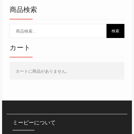
商品検索
検
検索
索
対
カート
象:
カートに商品がありません。
ミービーについて