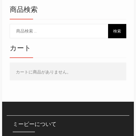
商品検索
検
検索
索
対
カート
象:
カートに商品がありません。
ミービーについて