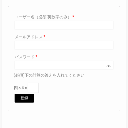
ユーザー名（必須 英数字のみ）
*
メールアドレス
*
パスワード
*
(必須)下の計算の答えを入れてください
四 × 4 =
登録