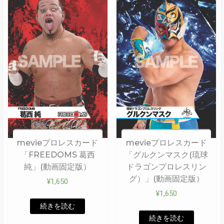
mevieプロレスカード
mevieプロレスカード
「FREEDOMS 葛西
「グルクンマスク(琉球
純」(動画固定版）
ドラゴンプロレスリン
グ）」(動画固定版）
¥
1,650
¥
1,650
続きを読む
続きを読む