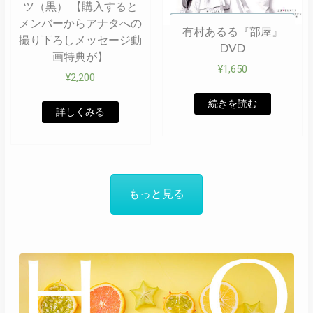
ツ（黒） 【購入すると
メンバーからアナタへの
有村あるる『部屋』
撮り下ろしメッセージ動
DVD
画特典が】
¥
1,650
¥
2,200
続きを読む
詳しくみる
もっと見る