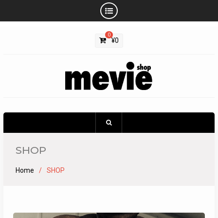
Skip
0
to
¥
0
content
SHOP
Home
SHOP