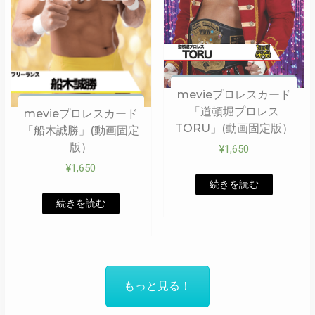
mevieプロレスカード
「道頓堀プロレス
mevieプロレスカード
TORU」(動画固定版）
「船木誠勝」(動画固定
版）
¥
1,650
¥
1,650
続きを読む
続きを読む
もっと見る！