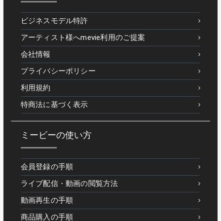
ビジネスモデル特許
アーティスト様へmevie利用のご提案
会社情報
プライバシーポリシー
利用規約
特商法に基づく表示
ミービーの使い方
会員登録の手順
ライブ配信・動画の閲覧方法
動画再生の手順
商品購入の手順