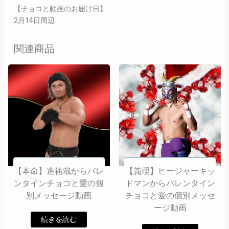
【チョコと動画のお届け日】
2月14日周辺
関連商品
【本命】進祐哉からバレ
【義理】ヒージャーキッ
ンタインチョコと愛の個
ドマンからバレンタイン
別メッセージ動画
チョコと愛の個別メッセ
ージ動画
続きを読む