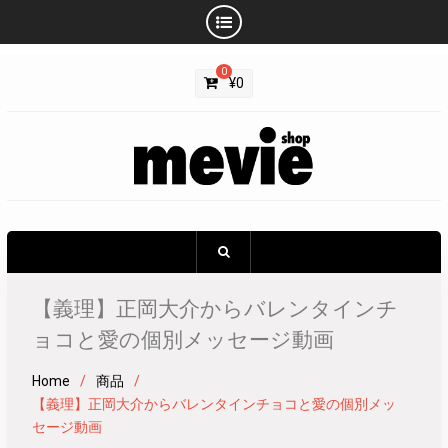
Skip
0
to
¥
0
content
【義理】正岡大介からバレンタインチ
ョコと愛の個別メッセージ動画
Home
商品
【義理】正岡大介からバレンタインチョコと愛の個別メッ
セージ動画