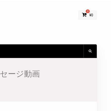
0
¥
0
セージ動画