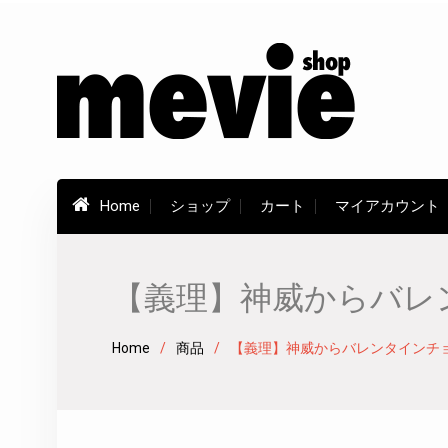
Skip
to
content
Home
ショップ
カート
マイアカウント
【義理】神威からバレ
Home
商品
【義理】神威からバレンタインチ