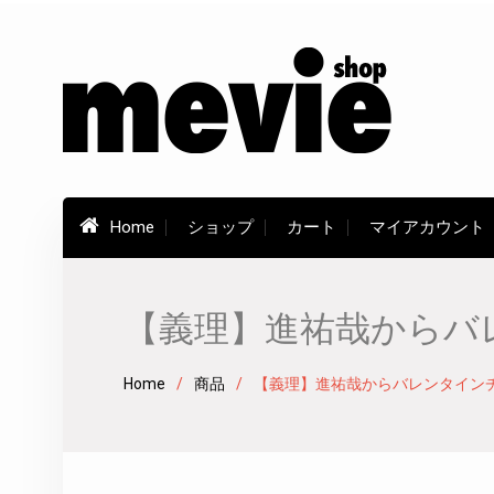
Skip
to
content
Home
ショップ
カート
マイアカウント
【義理】進祐哉からバ
Home
商品
【義理】進祐哉からバレンタイン