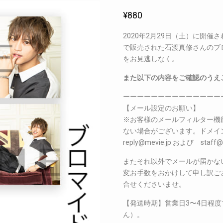
¥
880
2020年2月29日（土）に開催さ
で販売された石渡真修さんのブ
をお見逃しなく。
また以下の内容をご確認のうえ
ーーーーーーーーーーーーーー
【メール設定のお願い】
※お客様のメールフィルター機
ない場合がございます。ドメイン指定
reply@mevie.jp および s
またそれ以外でメールが届かな
変お手数をおかけして申し訳ございま
合せくださいませ。
【発送時期】営業日3〜4日程
ん）。