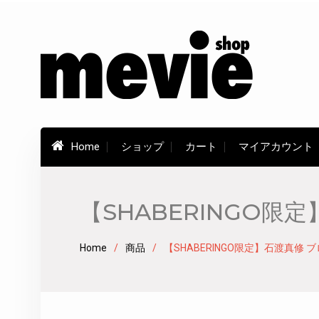
Skip
to
content
Home
ショップ
カート
マイアカウント
【SHABERINGO限
Home
商品
【SHABERINGO限定】石渡真修