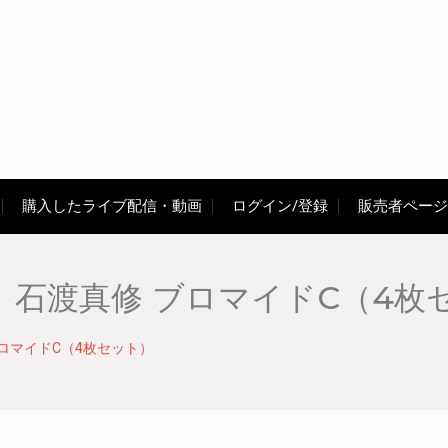
購入したライブ配信・動画
ログイン/登録
販売者ページ
定】石渡真修 ブロマイドC（4枚
 ブロマイドC（4枚セット）