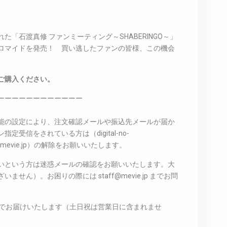
れた「石渡真修 ファンミーティング～SHABERINGO～」
ロマイドを発売！ 買い逃したファンの皆様、この機会
ご購入ください。
ーーーーーーーーーーーー
能の設定により、注文確認メールや振込先メールが届か
受信をされている方は（digital-no-
taff@mevie.jp）の解除をお願いいたします。
いという方は迷惑メールの確認をお願いいたします。大
せん）。お困りの際には staff@mevie.jp までお問
度でお届けいたします（土日祝は営業日に含まれませ