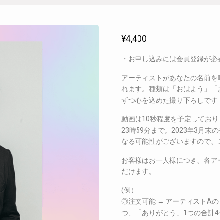
¥
4,400
・お申し込みには会員登録が必
アーティストがあなたの名前を呼
れます。種類は「おはよう」「
ずつ心を込めた撮り下ろしです
動画は10秒程度を予定しており
23時59分まで。2023年3
なる可能性がございますので、
お客様はお一人様につき、各ア
だけます。
(例）
◎注文可能 → アーティストA
つ、「ありがとう」1つの合計