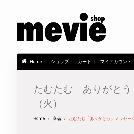
Skip
to
content
Home
ショップ
カート
マイアカウント
たむたむ「ありがとう」
（火）
Home
商品
たむたむ「ありがとう」メッセージ