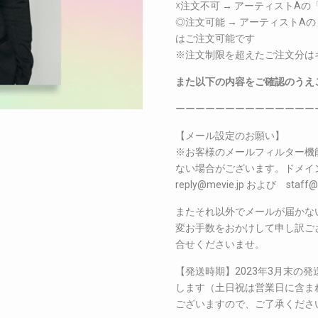
☓注文不可 → アーティストA
◎注文可能 → アーティストA
はご注文可能です
※注文制限を超えたご注文分は
また以下の内容をご確認のうえ
ーーーーーーーーーーーーーー
【メール設定のお願い】
※お客様のメールフィルター機
ない場合がございます。ドメイン指定
reply@mevie.jp および s
またそれ以外でメールが届かな
変お手数をおかけして申し訳ございま
合せくださいませ。
【発送時期】2023年3月末の
します（土日祝は営業日に含ま
ございますので、ご了承くださ