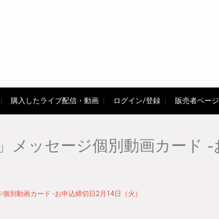
購入したライブ配信・動画
ログイン/登録
販売者ページ
メッセージ個別動画カード -お
個別動画カード -お申込締切日2月14日（火）