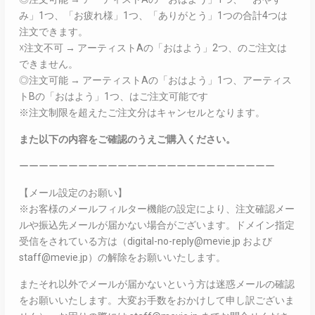
み」1つ、「お疲れ様」1つ、「ありがとう」1つの合計4つは
注文できます。
☓注文不可 → アーティストAの「おはよう」2つ、のご注文は
できません。
◎注文可能 → アーティストAの「おはよう」1つ、アーティス
トBの「おはよう」1つ、はご注文可能です
※注文制限を超えたご注文分はキャンセルとなります。
また以下の内容をご確認のうえご購入ください。
ーーーーーーーーーーーーーーーーーーーーーーーーーー
【メール設定のお願い】
※お客様のメールフィルター機能の設定により、注文確認メー
ルや振込先メールが届かない場合がございます。ドメイン指定
受信をされている方は（digital-no-reply@mevie.jp および
staff@mevie.jp）の解除をお願いいたします。
またそれ以外でメールが届かないという方は迷惑メールの確認
をお願いいたします。大変お手数をおかけして申し訳ございま