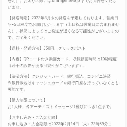
せん）。お困りの際には staff@mevie.jp までお問合せくださ
いませ。
【発送時期】2023年3月末の発送を予定しております。営業日
4〜5日程度でお届けいたします（土日祝は営業日に含まれませ
ん）。状況によってはご発送が遅くなる可能性がございますの
で、ご了承ください。
【送料・発送方法】350円、クリックポスト
【内容】QRコード付き動画カード。収録動画時間は10秒程度
（若干の誤差がある可能性がございます）。
【決済方法】クレジットカード、銀行振込、コンビニ決済
※銀行振込はキャッシュカードや銀行口座を持っていなくとも
可能です。
【購入制限について】
お1人様、各アーティストメッセージ1種類につき1点まで。
【お申し込み・ご入金期限】
お申し込み・入金期限は2023年2月14日（火）23時59分ま