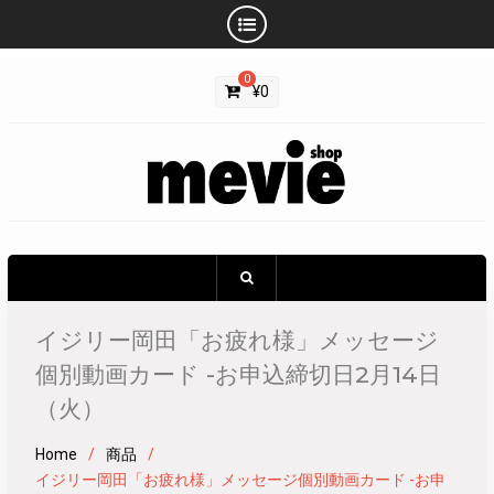
Skip
0
to
¥
0
content
イジリー岡田「お疲れ様」メッセージ
個別動画カード -お申込締切日2月14日
（火）
Home
商品
イジリー岡田「お疲れ様」メッセージ個別動画カード -お申