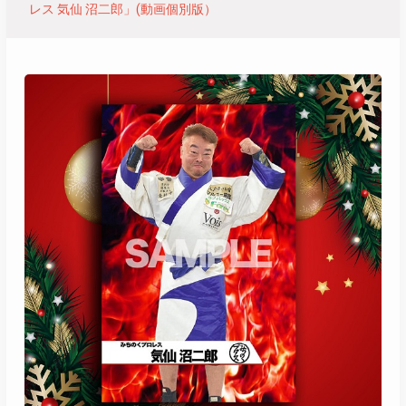
レス 気仙 沼二郎」(動画個別版）