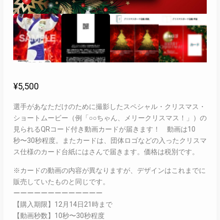
¥
5,500
選手があなただけのために撮影したスペシャル・クリスマス・
ショートムービー（例「○○ちゃん、メリークリスマス！」）の
見られるQRコード付き動画カードが届きます！ 動画は10
秒〜30秒程度。またカードは、団体ロゴなどの入ったクリスマ
ス仕様のカード台紙にはさんで届きます。価格は税別です。
※カードの動画の内容が異なりますが、デザインはこれまでに
販売していたものと同じです。
ーーーーーーーーーーーーー
【購入期限】12月14日21時まで
【動画秒数】10秒〜30秒程度