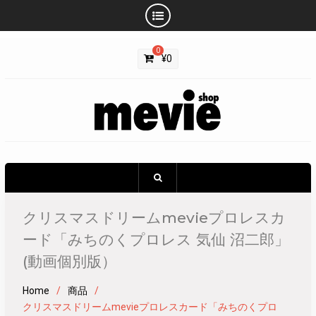
Skip
0
to
¥
0
content
クリスマスドリームmevieプロレスカ
ード「みちのくプロレス 気仙 沼二郎」
(動画個別版）
Home
商品
クリスマスドリームmevieプロレスカード「みちのくプロ