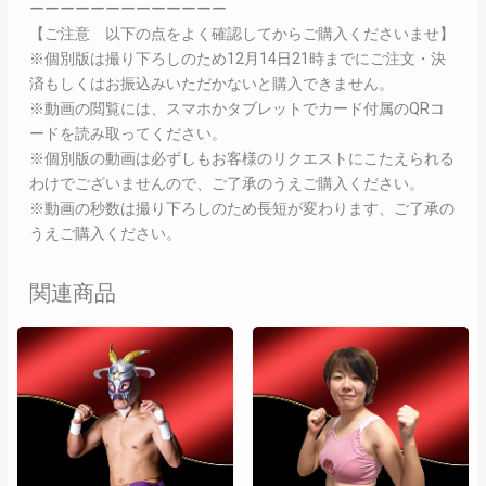
ーーーーーーーーーーーーー
【ご注意 以下の点をよく確認してからご購入くださいませ】
※個別版は撮り下ろしのため12月14日21時までにご注文・決
済もしくはお振込みいただかないと購入できません。
※動画の閲覧には、スマホかタブレットでカード付属のQRコ
ードを読み取ってください。
※個別版の動画は必ずしもお客様のリクエストにこたえられる
わけでございませんので、ご了承のうえご購入ください。
※動画の秒数は撮り下ろしのため長短が変わります、ご了承の
うえご購入ください。
関連商品