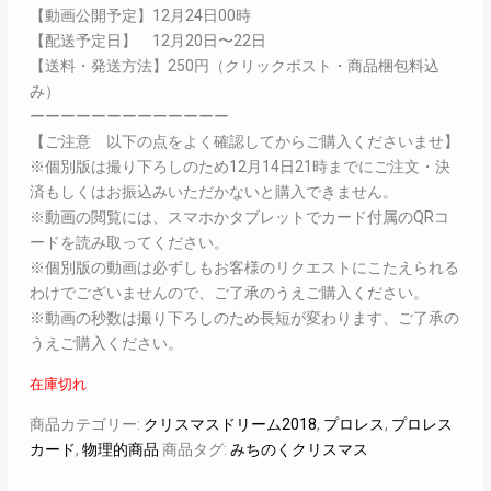
【動画公開予定】12月24日00時
【配送予定日】 12月20日〜22日
【送料・発送方法】250円（クリックポスト・商品梱包料込
み）
ーーーーーーーーーーーーー
【ご注意 以下の点をよく確認してからご購入くださいませ】
※個別版は撮り下ろしのため12月14日21時までにご注文・決
済もしくはお振込みいただかないと購入できません。
※動画の閲覧には、スマホかタブレットでカード付属のQRコ
ードを読み取ってください。
※個別版の動画は必ずしもお客様のリクエストにこたえられる
わけでございませんので、ご了承のうえご購入ください。
※動画の秒数は撮り下ろしのため長短が変わります、ご了承の
うえご購入ください。
在庫切れ
商品カテゴリー:
クリスマスドリーム2018
,
プロレス
,
プロレス
カード
,
物理的商品
商品タグ:
みちのくクリスマス