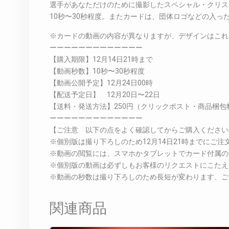
選手があなただけのために撮影したスペシャル・クリス
10秒〜30秒程度。またカードは、団体ロゴなどの入
※カードの動画の内容が異なりますが、デザインはこれ
ーーーーーーーーーーーーー
【購入期限】12月14日21時まで
【動画秒数】10秒〜30秒程度
【動画公開予定】12月24日00時
【配送予定日】 12月20日〜22日
【送料・発送方法】250円（クリックポスト・商品梱包
ーーーーーーーーーーーーー
【ご注意 以下の点をよく確認してからご購入ください
※個別版は撮り下ろしのため12月14日21時までにご
※動画の閲覧には、スマホかタブレットでカード付属の
※個別版の動画は必ずしもお客様のリクエストにこたえ
※動画の秒数は撮り下ろしのため長短が変わります、ご
関連商品