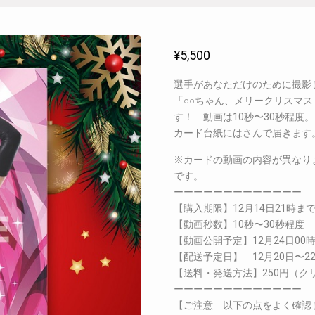
¥
5,500
選手があなただけのために撮影
「○○ちゃん、メリークリスマ
す！ 動画は10秒〜30秒程
カード台紙にはさんで届きます
※カードの動画の内容が異なり
です。
ーーーーーーーーーーーーー
【購入期限】12月14日21時ま
【動画秒数】10秒〜30秒程度
【動画公開予定】12月24日00
【配送予定日】 12月20日〜2
【送料・発送方法】250円（ク
ーーーーーーーーーーーーー
【ご注意 以下の点をよく確認