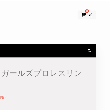
0
¥
0
イガールズプロレスリン
別版）