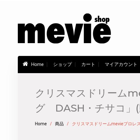
Skip
to
content
Home
ショップ
カート
マイアカウント
クリスマスドリームm
グ DASH・チサコ」
Home
商品
クリスマスドリームmevieプロ