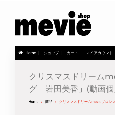
Skip
to
content
Home
ショップ
カート
マイアカウント
クリスマスドリームm
グ 岩田美香」(動画
Home
商品
クリスマスドリームmevieプロ