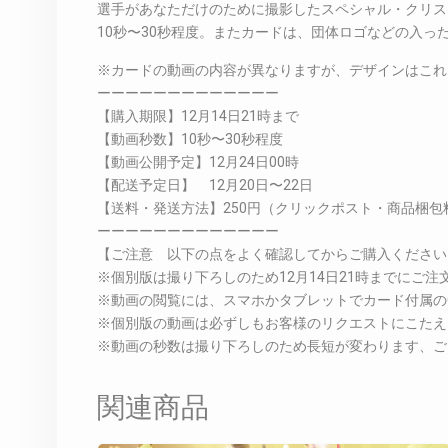
選手があなただけのために撮影したスペシャル・クリス
10秒〜30秒程度。またカードは、団体ロゴなどの入
※カードの動画の内容が異なりますが、デザインはこれ
ーーーーーーーーーーーーー
【購入期限】12月14日21時まで
【動画秒数】10秒〜30秒程度
【動画公開予定】12月24日00時
【配送予定日】 12月20日〜22日
【送料・発送方法】250円（クリックポスト・商品梱包
ーーーーーーーーーーーーー
【ご注意 以下の点をよく確認してからご購入ください
※個別版は撮り下ろしのため12月14日21時までにご
※動画の閲覧には、スマホかタブレットでカード付属の
※個別版の動画は必ずしもお客様のリクエストにこたえ
※動画の秒数は撮り下ろしのため長短が変わります、ご
関連商品