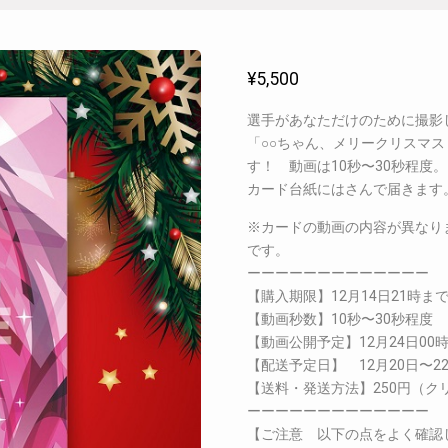
¥
5,500
選手があなただけのために撮影
「○○ちゃん、メリークリスマ
す！ 動画は10秒〜30秒程
カード台紙にはさんで届きます
※カードの動画の内容が異なり
です。
ーーーーーーーーーーーーー
【購入期限】12月14日21時ま
【動画秒数】10秒〜30秒程度
【動画公開予定】12月24日00
【配送予定日】 12月20日〜2
【送料・発送方法】250円（ク
ーーーーーーーーーーーーー
【ご注意 以下の点をよく確認