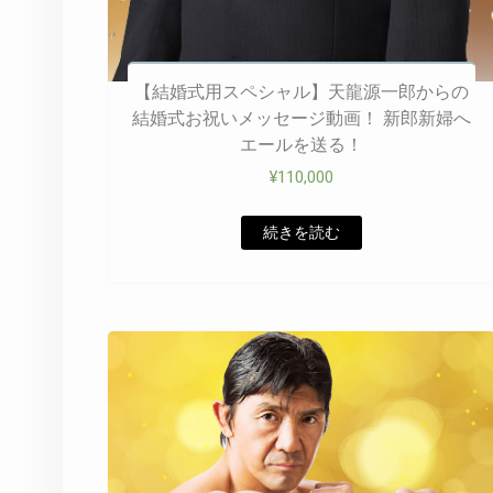
【結婚式用スペシャル】天龍源一郎からの
結婚式お祝いメッセージ動画！ 新郎新婦へ
エールを送る！
¥
110,000
続きを読む