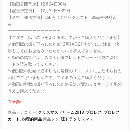
【動画公開予定】12月24日00時
【配送予定日】 12月20日〜22日
【送料・発送方法】250円（クリックポスト・商品梱包料込
み）
ーーーーーーーーーーーーー
【ご注意 以下の点をよく確認してからご購入くださいませ】
※個別版は撮り下ろしのため12月14日21時までにご注文・決
済もしくはお振込みいただかないと購入できません。
※動画の閲覧には、スマホかタブレットでカード付属のQRコ
ードを読み取ってください。
※個別版の動画は必ずしもお客様のリクエストにこたえられる
わけでございませんので、ご了承のうえご購入ください。
※動画の秒数は撮り下ろしのため長短が変わります、ご了承の
うえご購入ください。
在庫切れ
商品カテゴリー:
クリスマスドリーム2018
,
プロレス
,
プロレス
カード
,
物理的商品
商品タグ:
琉ドラクリスマス