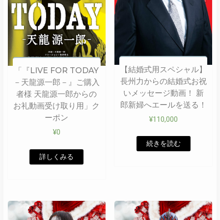
【結婚式用スペシャル】
「『LIVE FOR TODAY
長州力からの結婚式お祝
－天龍源一郎－』ご購入
いメッセージ動画！ 新
者様 天龍源一郎からの
郎新婦へエールを送る！
お礼動画受け取り用」ク
ーポン
¥
110,000
¥
0
続きを読む
詳しくみる