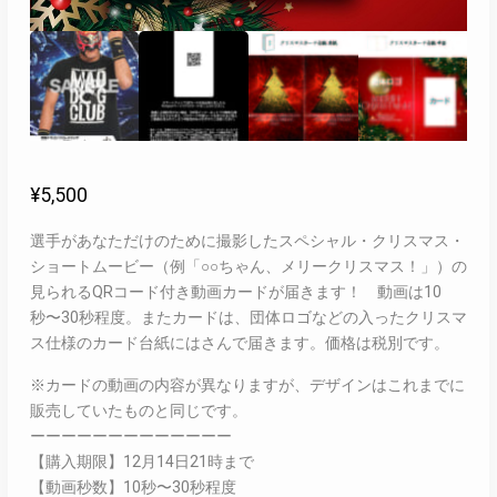
¥
5,500
選手があなただけのために撮影したスペシャル・クリスマス・
ショートムービー（例「○○ちゃん、メリークリスマス！」）の
見られるQRコード付き動画カードが届きます！ 動画は10
秒〜30秒程度。またカードは、団体ロゴなどの入ったクリスマ
ス仕様のカード台紙にはさんで届きます。価格は税別です。
※カードの動画の内容が異なりますが、デザインはこれまでに
販売していたものと同じです。
ーーーーーーーーーーーーー
【購入期限】12月14日21時まで
【動画秒数】10秒〜30秒程度