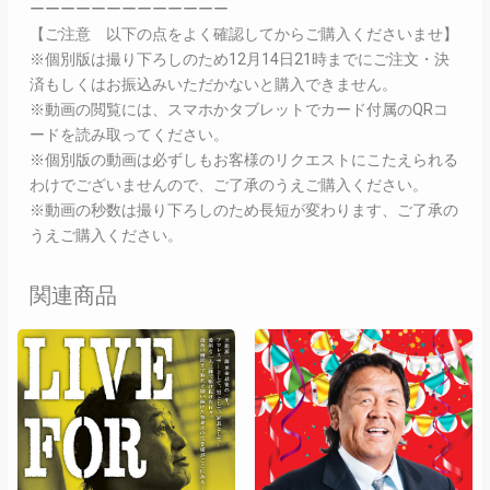
ーーーーーーーーーーーーー
【ご注意 以下の点をよく確認してからご購入くださいませ】
※個別版は撮り下ろしのため12月14日21時までにご注文・決
済もしくはお振込みいただかないと購入できません。
※動画の閲覧には、スマホかタブレットでカード付属のQRコ
ードを読み取ってください。
※個別版の動画は必ずしもお客様のリクエストにこたえられる
わけでございませんので、ご了承のうえご購入ください。
※動画の秒数は撮り下ろしのため長短が変わります、ご了承の
うえご購入ください。
関連商品