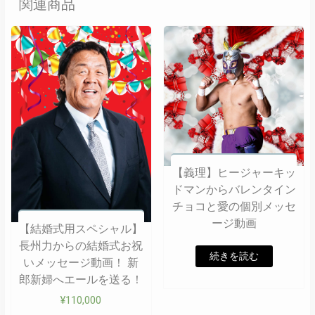
関連商品
【義理】ヒージャーキッ
ドマンからバレンタイン
チョコと愛の個別メッセ
ージ動画
【結婚式用スペシャル】
長州力からの結婚式お祝
続きを読む
いメッセージ動画！ 新
郎新婦へエールを送る！
¥
110,000