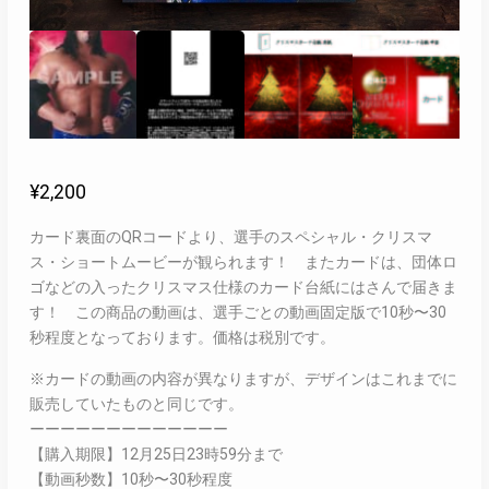
¥
2,200
カード裏面のQRコードより、選手のスペシャル・クリスマ
ス・ショートムービーが観られます！ またカードは、団体ロ
ゴなどの入ったクリスマス仕様のカード台紙にはさんで届きま
す！ この商品の動画は、選手ごとの動画固定版で10秒〜30
秒程度となっております。価格は税別です。
※カードの動画の内容が異なりますが、デザインはこれまでに
販売していたものと同じです。
ーーーーーーーーーーーーー
【購入期限】12月25日23時59分まで
【動画秒数】10秒〜30秒程度