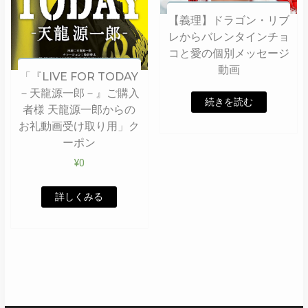
【義理】ドラゴン・リブ
レからバレンタインチョ
コと愛の個別メッセージ
動画
「『LIVE FOR TODAY
－天龍源一郎－』ご購入
続きを読む
者様 天龍源一郎からの
お礼動画受け取り用」ク
ーポン
¥
0
詳しくみる