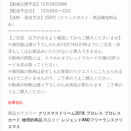
【動画公開予定】12月24日00時
【配送予定日】 12月20日〜22日
【送料・発送方法】250円（クリックポスト・商品梱包料込
み）
ーーーーーーーーーーーーー
【ご注意 以下の点をよく確認してからご購入くださいませ】
※個別版は撮り下ろしのため12月14日21時までにご注文・決
済もしくはお振込みいただかないと購入できません。
※動画の閲覧には、スマホかタブレットでカード付属のQRコ
ードを読み取ってください。
※個別版の動画は必ずしもお客様のリクエストにこたえられる
わけでございませんので、ご了承のうえご購入ください。
※動画の秒数は撮り下ろしのため長短が変わります、ご了承の
うえご購入ください。
在庫切れ
商品カテゴリー:
クリスマスドリーム2018
,
プロレス
,
プロレス
カード
,
物理的商品
商品タグ:
レジェンドANDフリーランスクリ
スマス