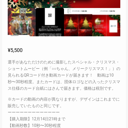
¥
5,500
選手があなただけのために撮影したスペシャル・クリスマス・
ショートムービー（例「○○ちゃん、メリークリスマス！」）の
見られるQRコード付き動画カードが届きます！ 動画は10
秒〜30秒程度。またカードは、団体ロゴなどの入ったクリスマ
ス仕様のカード台紙にはさんで届きます。価格は税別です。
※カードの動画の内容が異なりますが、デザインはこれまでに
販売していたものと同じです。
ーーーーーーーーーーーーー
【購入期限】12月14日21時まで
【動画秒数】10秒〜30秒程度