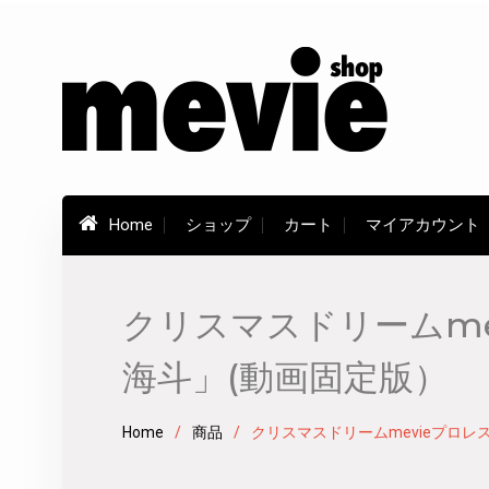
Skip
to
content
Home
ショップ
カート
マイアカウント
クリスマスドリームme
海斗」(動画固定版）
Home
商品
クリスマスドリームmevieプロレ