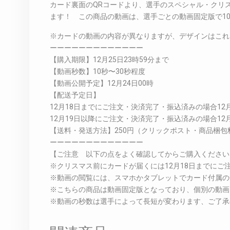
カード裏面のQRコードより、選手のスペシャル・クリ
ます！ この商品の動画は、選手ごとの動画固定版で1
※カードの動画の内容が異なりますが、デザインはこれ
ーーーーーーーーーーーーー
【購入期限】12月25日23時59分まで
【動画秒数】10秒〜30秒程度
【動画公開予定】12月24日00時
【配送予定日】
12月18日までにご注文・決済完了・振込済みの場合12月
12月19日以降にご注文・決済完了・振込済みの場合12
【送料・発送方法】250円（クリックポスト・商品梱包
ーーーーーーーーーーーーー
【ご注意 以下の点をよく確認してからご購入ください
※クリスマス前にカードが届くには12月18日までに
※動画の閲覧には、スマホかタブレットでカード付属の
※こちらの商品は動画固定版となっており、個別の動画
※動画の秒数は選手によって長短が変わります、ご了承