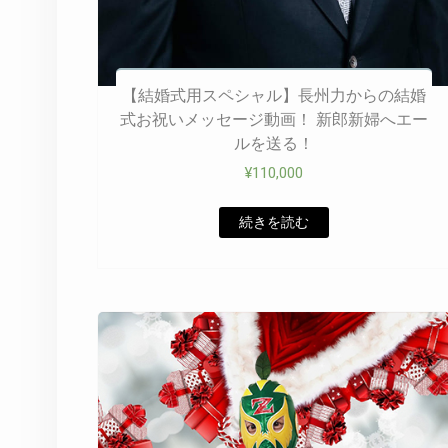
【結婚式用スペシャル】長州力からの結婚
式お祝いメッセージ動画！ 新郎新婦へエー
ルを送る！
¥
110,000
続きを読む