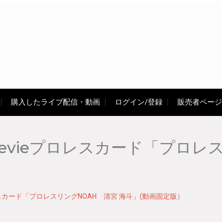
購入したライブ配信・動画
ログイン/登録
販売者ページ
vieプロレスカード「プロレス
スカード「プロレスリングNOAH 清宮 海斗」(動画固定版）