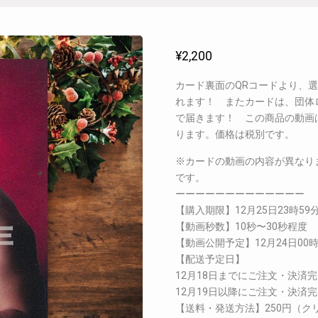
¥
2,200
カード裏面のQRコードより、
れます！ またカードは、団体
で届きます！ この商品の動画
ります。価格は税別です。
※カードの動画の内容が異なり
です。
ーーーーーーーーーーーーー
【購入期限】12月25日23時59
【動画秒数】10秒〜30秒程度
【動画公開予定】12月24日00
【配送予定日】
12月18日までにご注文・決済完
12月19日以降にご注文・決済完
【送料・発送方法】250円（ク