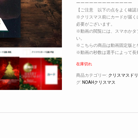
ーーーーーーーーーーーーー
【ご注意 以下の点をよく確認
※クリスマス前にカードが届く
必要がございます。
※動画の閲覧には、スマホかタ
い。
※こちらの商品は動画固定版と
※動画の秒数は選手によって長
在庫切れ
商品カテゴリー:
クリスマスドリ
グ:
NOAHクリスマス