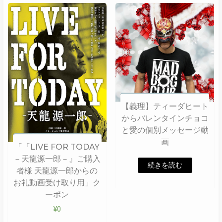
【義理】ティーダヒート
からバレンタインチョコ
と愛の個別メッセージ動
画
「『LIVE FOR TODAY
－天龍源一郎－』ご購入
続きを読む
者様 天龍源一郎からの
お礼動画受け取り用」ク
ーポン
¥
0