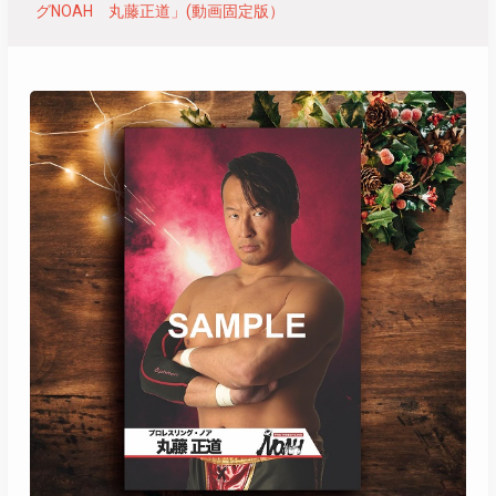
グNOAH 丸藤正道」(動画固定版）