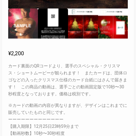
¥
2,200
カード裏面のQRコードより、選手のスペシャル・クリスマ
ス・ショートムービーが観られます！ またカードは、団体ロ
ゴなどの入ったクリスマス仕様のカード台紙にはさんで届きま
す！ この商品の動画は、選手ごとの動画固定版で10秒〜30
秒程度となっております。価格は税別です。
※カードの動画の内容が異なりますが、デザインはこれまでに
販売していたものと同じです。
ーーーーーーーーーーーーー
【購入期限】12月25日23時59分まで
【動画秒数】10秒〜30秒程度