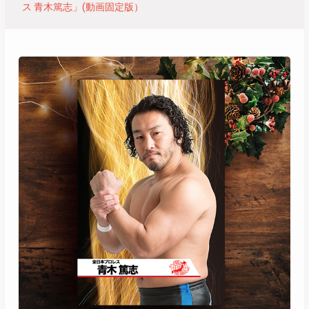
ス 青木篤志」(動画固定版）