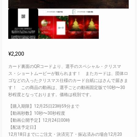
¥
2,200
カード裏面のQRコードより、選手のスペシャル・クリスマ
ス・ショートムービーが観られます！ またカードは、団体ロ
ゴなどの入ったクリスマス仕様のカード台紙にはさんで届きま
す！ この商品の動画は、選手ごとの動画固定版で10秒〜30
秒程度となっております。価格は税別です。
【購入期限】12月25日23時59分まで
【動画秒数】10秒〜30秒程度
【動画公開予定】12月24日00時
【配送予定日】
12月18日までにご注文・決済完了・振込済みの場合12月20