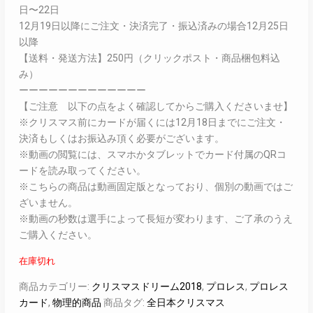
日〜22日
12月19日以降にご注文・決済完了・振込済みの場合12月25日
以降
【送料・発送方法】250円（クリックポスト・商品梱包料込
み）
ーーーーーーーーーーーーー
【ご注意 以下の点をよく確認してからご購入くださいませ】
※クリスマス前にカードが届くには12月18日までにご注文・
決済もしくはお振込み頂く必要がございます。
※動画の閲覧には、スマホかタブレットでカード付属のQRコ
ードを読み取ってください。
※こちらの商品は動画固定版となっており、個別の動画ではご
ざいません。
※動画の秒数は選手によって長短が変わります、ご了承のうえ
ご購入ください。
在庫切れ
商品カテゴリー:
クリスマスドリーム2018
,
プロレス
,
プロレス
カード
,
物理的商品
商品タグ:
全日本クリスマス