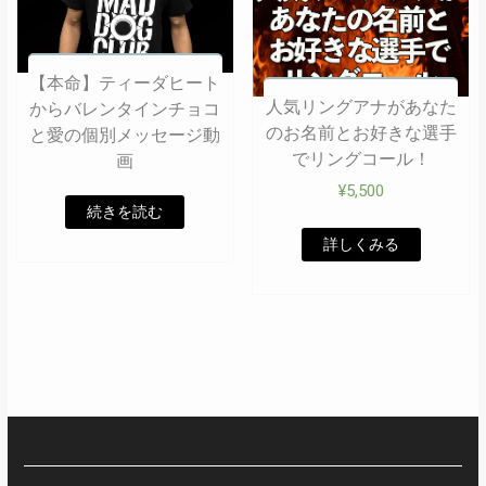
【本命】ティーダヒート
人気リングアナがあなた
からバレンタインチョコ
のお名前とお好きな選手
と愛の個別メッセージ動
でリングコール！
画
¥
5,500
続きを読む
詳しくみる