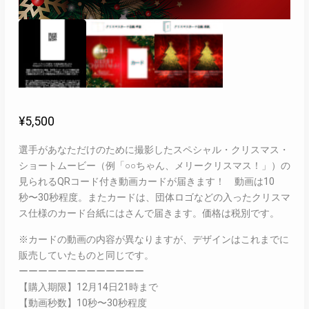
¥
5,500
選手があなただけのために撮影したスペシャル・クリスマス・
ショートムービー（例「○○ちゃん、メリークリスマス！」）の
見られるQRコード付き動画カードが届きます！ 動画は10
秒〜30秒程度。またカードは、団体ロゴなどの入ったクリスマ
ス仕様のカード台紙にはさんで届きます。価格は税別です。
※カードの動画の内容が異なりますが、デザインはこれまでに
販売していたものと同じです。
ーーーーーーーーーーーーー
【購入期限】12月14日21時まで
【動画秒数】10秒〜30秒程度