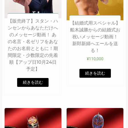
【販売終了】スタン・ハ
【結婚式用スペシャル】
ンセンからあなただけへ
船木誠勝からの結婚式お
のメッセージ動画！ あ
祝いメッセージ動画！
の名言・名ゼリフをあな
新郎新婦へエールを送
たのお名前とともに！期
る！
間限定・少数限定の先着
¥
110,000
順【アップ日10月24日
予定】
続きを読む
続きを読む