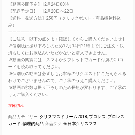
【動画公開予定】12月24日00時
【配送予定日】 12月20日〜22日
【送料・発送方法】250円（クリックポスト・商品梱包料込
み）
ーーーーーーーーーーーーー
【ご注意 以下の点をよく確認してからご購入くださいませ】
※個別版は撮り下ろしのため12月14日21時までにご注文・決
済もしくはお振込みいただかないと購入できません。
※動画の閲覧には、スマホかタブレットでカード付属のQRコ
ードを読み取ってください。
※個別版の動画は必ずしもお客様のリクエストにこたえられる
わけでございませんので、ご了承のうえご購入ください。
※動画の秒数は撮り下ろしのため長短が変わります、ご了承の
うえご購入ください。
在庫切れ
商品カテゴリー:
クリスマスドリーム2018
,
プロレス
,
プロレス
カード
,
物理的商品
商品タグ:
全日本クリスマス