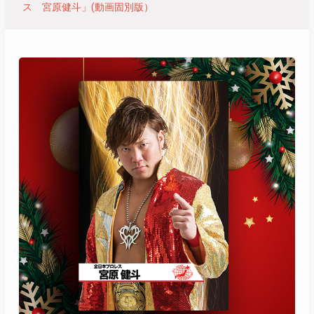
ス 宮原健斗」(動画固別版）