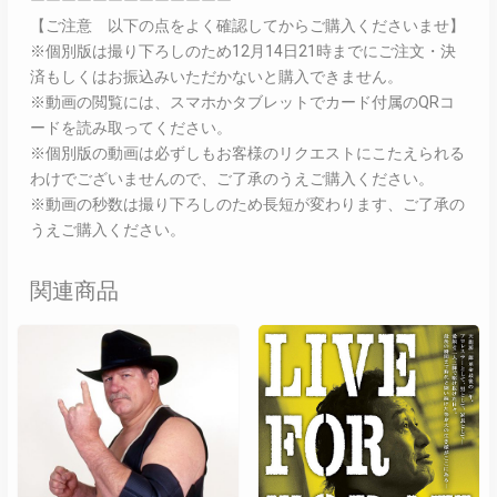
ーーーーーーーーーーーーー
【ご注意 以下の点をよく確認してからご購入くださいませ】
※個別版は撮り下ろしのため12月14日21時までにご注文・決
済もしくはお振込みいただかないと購入できません。
※動画の閲覧には、スマホかタブレットでカード付属のQRコ
ードを読み取ってください。
※個別版の動画は必ずしもお客様のリクエストにこたえられる
わけでございませんので、ご了承のうえご購入ください。
※動画の秒数は撮り下ろしのため長短が変わります、ご了承の
うえご購入ください。
関連商品