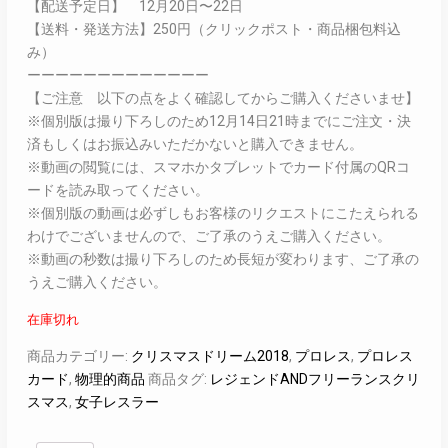
【配送予定日】 12月20日〜22日
【送料・発送方法】250円（クリックポスト・商品梱包料込
み）
ーーーーーーーーーーーーー
【ご注意 以下の点をよく確認してからご購入くださいませ】
※個別版は撮り下ろしのため12月14日21時までにご注文・決
済もしくはお振込みいただかないと購入できません。
※動画の閲覧には、スマホかタブレットでカード付属のQRコ
ードを読み取ってください。
※個別版の動画は必ずしもお客様のリクエストにこたえられる
わけでございませんので、ご了承のうえご購入ください。
※動画の秒数は撮り下ろしのため長短が変わります、ご了承の
うえご購入ください。
在庫切れ
商品カテゴリー:
クリスマスドリーム2018
,
プロレス
,
プロレス
カード
,
物理的商品
商品タグ:
レジェンドANDフリーランスクリ
スマス
,
女子レスラー