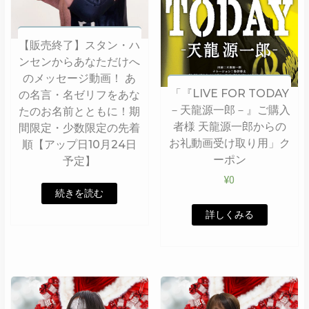
【販売終了】スタン・ハ
ンセンからあなただけへ
のメッセージ動画！ あ
「『LIVE FOR TODAY
の名言・名ゼリフをあな
－天龍源一郎－』ご購入
たのお名前とともに！期
者様 天龍源一郎からの
間限定・少数限定の先着
お礼動画受け取り用」ク
順【アップ日10月24日
ーポン
予定】
¥
0
続きを読む
詳しくみる