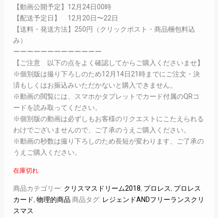
【動画公開予定】12月24日00時
【配送予定日】 12月20日〜22日
【送料・発送方法】250円（クリックポスト・商品梱包料込
み）
ーーーーーーーーーーーーー
【ご注意 以下の点をよく確認してからご購入くださいませ】
※個別版は撮り下ろしのため12月14日21時までにご注文・決
済もしくはお振込みいただかないと購入できません。
※動画の閲覧には、スマホかタブレットでカード付属のQRコ
ードを読み取ってください。
※個別版の動画は必ずしもお客様のリクエストにこたえられる
わけでございませんので、ご了承のうえご購入ください。
※動画の秒数は撮り下ろしのため長短が変わります、ご了承の
うえご購入ください。
在庫切れ
商品カテゴリー:
クリスマスドリーム2018
,
プロレス
,
プロレス
カード
,
物理的商品
商品タグ:
レジェンドANDフリーランスクリ
スマス