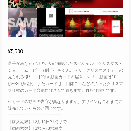
¥
5,500
選手があなただけのために撮影したスペシャル・クリスマス・
ショートムービー（例「○○ちゃん、メリークリスマス！」）の
見られるQRコード付き動画カードが届きます！ 動画は10
秒〜30秒程度。またカードは、団体ロゴなどの入ったクリスマ
ス仕様のカード台紙にはさんで届きます。価格は税別です。
※カードの動画の内容が異なりますが、デザインはこれまでに
販売していたものと同じです。
ーーーーーーーーーーーーー
【購入期限】12月14日21時まで
【動画秒数】10秒〜30秒程度