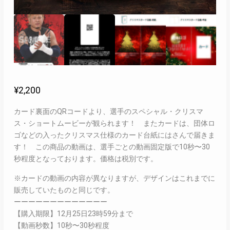
¥
2,200
カード裏面のQRコードより、選手のスペシャル・クリスマ
ス・ショートムービーが観られます！ またカードは、団体ロ
ゴなどの入ったクリスマス仕様のカード台紙にはさんで届きま
す！ この商品の動画は、選手ごとの動画固定版で10秒〜30
秒程度となっております。価格は税別です。
※カードの動画の内容が異なりますが、デザインはこれまでに
販売していたものと同じです。
ーーーーーーーーーーーーー
【購入期限】12月25日23時59分まで
【動画秒数】10秒〜30秒程度