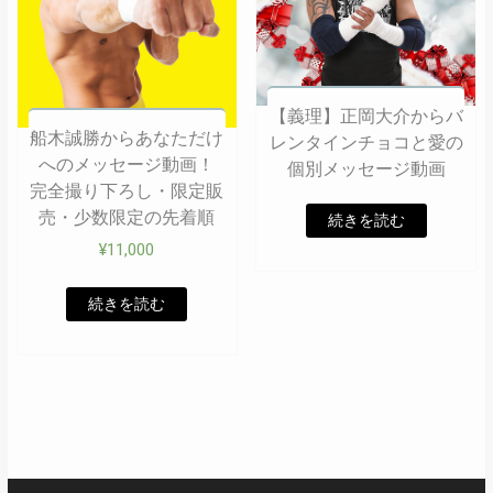
【義理】正岡大介からバ
船木誠勝からあなただけ
レンタインチョコと愛の
へのメッセージ動画！
個別メッセージ動画
完全撮り下ろし・限定販
売・少数限定の先着順
続きを読む
¥
11,000
続きを読む