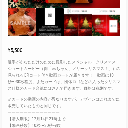
¥
5,500
選手があなただけのために撮影したスペシャル・クリスマス・
ショートムービー（例「○○ちゃん、メリークリスマス！」）の
見られるQRコード付き動画カードが届きます！ 動画は10
秒〜30秒程度。またカードは、団体ロゴなどの入ったクリスマ
ス仕様のカード台紙にはさんで届きます。価格は税別です。
※カードの動画の内容が異なりますが、デザインはこれまでに
販売していたものと同じです。
ーーーーーーーーーーーーー
【購入期限】12月14日21時まで
【動画秒数】10秒〜30秒程度