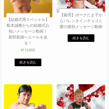
【義理】ポークたま子か
【結婚式用スペシャル】
らバレンタインチョコと
船木誠勝からの結婚式お
愛の個別メッセージ動画
祝いメッセージ動画！
新郎新婦へエールを送
続きを読む
る！
¥
110,000
続きを読む