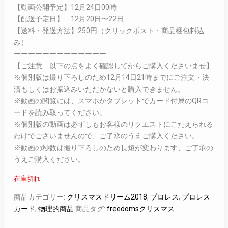
【動画公開予定】12月24日00時
【配送予定日】 12月20日〜22日
【送料・発送方法】250円（クリックポスト・商品梱包料込
み）
ーーーーーーーーーーーーー
【ご注意 以下の点をよく確認してからご購入くださいませ】
※個別版は撮り下ろしのため12月14日21時までにご注文・決
済もしくはお振込みいただかないと購入できません。
※動画の閲覧には、スマホかタブレットでカード付属のQRコ
ードを読み取ってください。
※個別版の動画は必ずしもお客様のリクエストにこたえられる
わけでございませんので、ご了承のうえご購入ください。
※動画の秒数は撮り下ろしのため長短が変わります、ご了承の
うえご購入ください。
在庫切れ
商品カテゴリー:
クリスマスドリーム2018
,
プロレス
,
プロレス
カード
,
物理的商品
商品タグ:
freedomsクリスマス