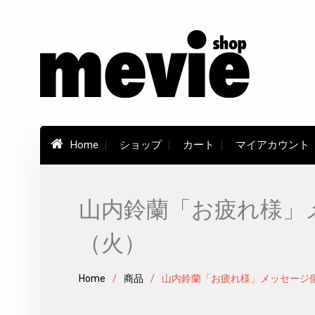
Skip
to
content
Home
ショップ
カート
マイアカウント
山内鈴蘭「お疲れ様」メ
（火）
Home
商品
山内鈴蘭「お疲れ様」メッセージ個