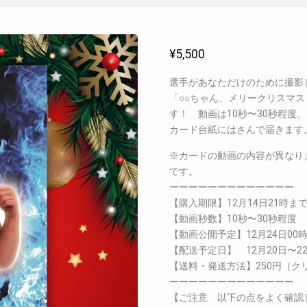
¥
5,500
選手があなただけのために撮影
「○○ちゃん、メリークリスマ
す！ 動画は10秒〜30秒程
カード台紙にはさんで届きます
※カードの動画の内容が異なり
です。
ーーーーーーーーーーーーー
【購入期限】12月14日21時ま
【動画秒数】10秒〜30秒程度
【動画公開予定】12月24日00
【配送予定日】 12月20日〜2
【送料・発送方法】250円（ク
ーーーーーーーーーーーーー
【ご注意 以下の点をよく確認