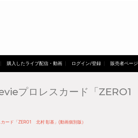
購入したライブ配信・動画
ログイン/登録
販売者ページ
vieプロレスカード「ZERO1
スカード「ZERO1 北村 彰基」(動画個別版）