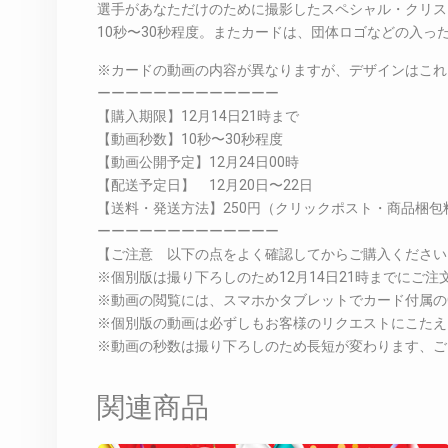
選手があなただけのために撮影したスペシャル・クリス
10秒〜30秒程度。またカードは、団体ロゴなどの入
※カードの動画の内容が異なりますが、デザインはこれ
ーーーーーーーーーーーーー
【購入期限】12月14日21時まで
【動画秒数】10秒〜30秒程度
【動画公開予定】12月24日00時
【配送予定日】 12月20日〜22日
【送料・発送方法】250円（クリックポスト・商品梱包
ーーーーーーーーーーーーー
【ご注意 以下の点をよく確認してからご購入ください
※個別版は撮り下ろしのため12月14日21時までにご
※動画の閲覧には、スマホかタブレットでカード付属の
※個別版の動画は必ずしもお客様のリクエストにこたえ
※動画の秒数は撮り下ろしのため長短が変わります、ご
関連商品