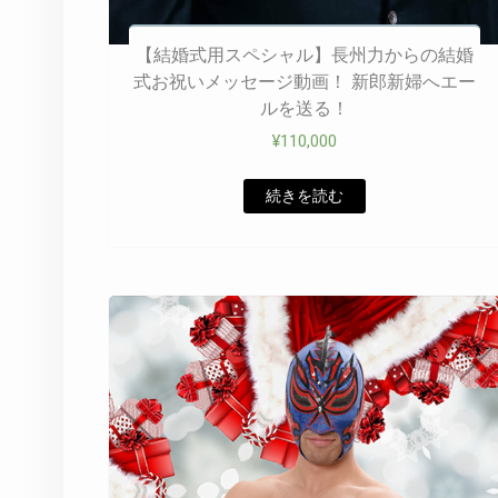
【結婚式用スペシャル】長州力からの結婚
式お祝いメッセージ動画！ 新郎新婦へエー
ルを送る！
¥
110,000
続きを読む