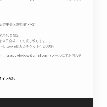
阪市中央区道頓堀1-7-21
 客席40名限定
き当日会場にてお渡し致します。）
円、zoom飲み会チケット付2,000円
raibowbobow@gmail.com（メールにてお問合せ
ライブ配信