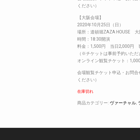
ください）
【大阪会場】
2020年10月25日（日）
場所：道頓堀ZAZA HOUSE 大
時間：18:30開演
料金：1,500円 当日2,000円
（※チケットは事前予約いただ
オンライン観覧チケット：1,000
会場観覧チケット申込・お問合せ：fu
ください）
在庫切れ
商品カテゴリー:
ヴァーチャル
,