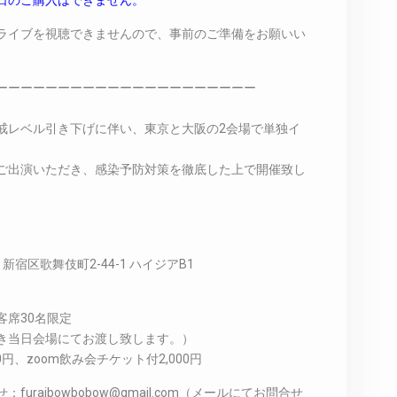
日のご購入はできません。
ライブを視聴できませんので、事前のご準備をお願いい
ーーーーーーーーーーーーーーーーーーーーー
戒レベル引き下げに伴い、東京と大阪の2会場で単独イ
ご出演いただき、感染予防対策を徹底した上で開催致し
宿区歌舞伎町2-44-1 ハイジアB1
 客席30名限定
き当日会場にてお渡し致します。）
円、zoom飲み会チケット付2,000円
raibowbobow@gmail.com（メールにてお問合せ