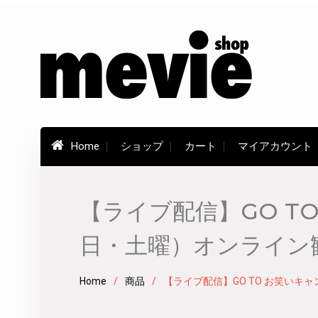
Skip
to
content
Home
ショップ
カート
マイアカウント
【ライブ配信】GO TO
日・土曜）オンライン
Home
商品
【ライブ配信】GO TO お笑いキャ