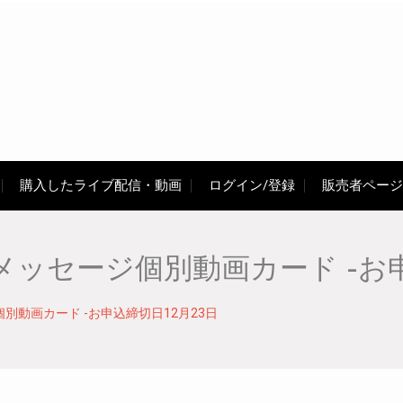
購入したライブ配信・動画
ログイン/登録
販売者ページ
ッセージ個別動画カード -お申
動画カード -お申込締切日12月23日