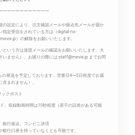
ーーーーーーーーーーーー
能の設定により、注文確認メールや振込先メールが届か
受信をされている方は（digital-no-
taff@mevie.jp）の解除をお願いいたします。
いという方は迷惑メールの確認をお願いいたします。大
せん）。お困りの際には staff@mevie.jp までお問
からの発送を予定しております。営業日4〜5日程度でお届
に含まれません）。
リックポスト
ード。収録動画時間は10秒程度（若干の誤差がある可能
、銀行振込、コンビニ決済
や銀行口座を持っていなくとも可能です。