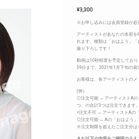
¥
3,300
※お申し込みには会員登録が必
アーティストがあなたの名前を
れます。種類は「おはよう」「
撮り下ろしです！
動画は10秒程度を予定しており
59分まで。2021年1月下旬の
お客様は、各アーティストのメ
(例）
◎注文可能 → アーティストA
つ、の合計3つは注文できます
☓注文不可 → アーティストA
◎注文可能 → Aの「おはよう
※注文制限を超えたご注文分は
また以下の内容をご確認のうえ