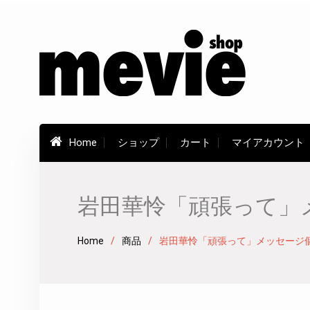
Skip
to
content
Home
ショップ
カート
マイアカウント
岩田華怜「頑張って」メ
Home
商品
岩田華怜「頑張って」メッセージ個別