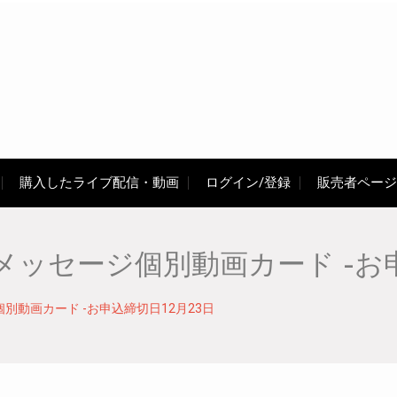
購入したライブ配信・動画
ログイン/登録
販売者ページ
ッセージ個別動画カード -お申
動画カード -お申込締切日12月23日