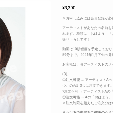
¥
3,300
※お申し込みには会員登録が必
アーティストがあなたの名前を
れます。種類は「おはよう」「
撮り下ろしです！
動画は10秒程度を予定しており
59分まで。2021年1月下旬の
お客様は、各アーティストのメ
(例）
◎注文可能 → アーティストA
つ、の合計3つは注文できます
☓注文不可 → アーティストA
◎注文可能 → Aの「おはよう
※注文制限を超えたご注文分は
また以下の内容をご確認のうえ