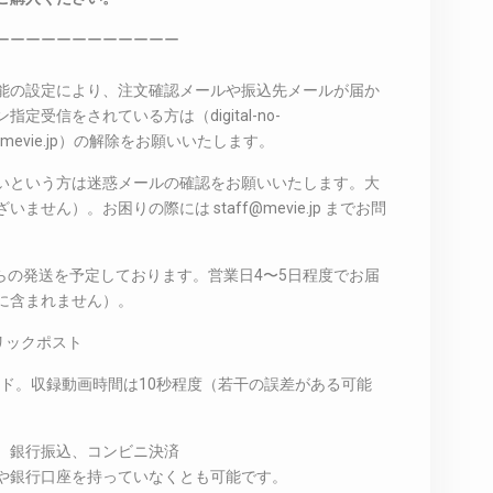
ーーーーーーーーーーーー
能の設定により、注文確認メールや振込先メールが届か
受信をされている方は（digital-no-
taff@mevie.jp）の解除をお願いいたします。
いという方は迷惑メールの確認をお願いいたします。大
せん）。お困りの際には staff@mevie.jp までお問
からの発送を予定しております。営業日4〜5日程度でお届
に含まれません）。
リックポスト
ード。収録動画時間は10秒程度（若干の誤差がある可能
、銀行振込、コンビニ決済
や銀行口座を持っていなくとも可能です。