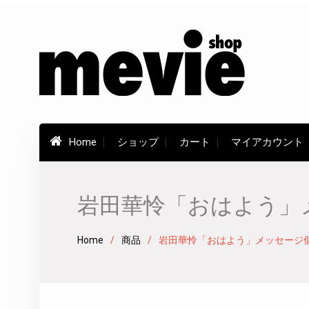
Skip
to
content
Home
ショップ
カート
マイアカウント
岩田華怜「おはよう」メ
Home
商品
岩田華怜「おはよう」メッセージ個別