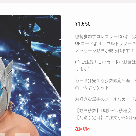
¥
1,650
総勢参加プロレスラー139名
QRコードより、ウルトラソー
メッセージ動画が観られます！
(※ご注意！このカードの動画
ります）
カードは完全な少数限定生産。
画、今すぐゲット！
お好きな選手のクールなカード
【動画秒数】10秒〜15秒程度
【配送予定日】ご注文から3日
在庫切れ