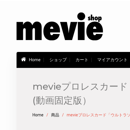
Skip
to
content
Home
ショップ
カート
マイアカウント
mevieプロレスカー
(動画固定版）
Home
商品
mevieプロレスカード「ウルト