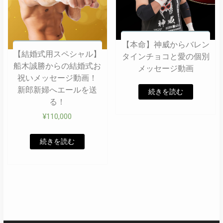
【本命】神威からバレン
【結婚式用スペシャル】
タインチョコと愛の個別
船木誠勝からの結婚式お
メッセージ動画
祝いメッセージ動画！
新郎新婦へエールを送
続きを読む
る！
¥
110,000
続きを読む