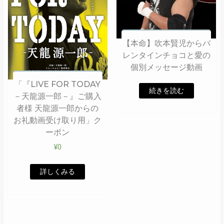
【本命】吹本賢児からバ
レンタインチョコと愛の
個別メッセージ動画
「『LIVE FOR TODAY
続きを読む
－天龍源一郎－』ご購入
者様 天龍源一郎からの
お礼動画受け取り用」ク
ーポン
¥
0
詳しくみる