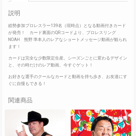
説明
総勢参加プロレスラー139名（現時点）となる動画付きカード
が発売！ カード裏面のQRコードより、プロレスリング
NOAH 熊野 準本人のレアなショートメッセージ動画が観られ
ます！
カードは完全な少数限定生産。シーズンごとに変わるデザイン
と、その時だけのレア動画、今すぐゲット！
お好きな選手のクールなカードと動画を持ち歩き、お友達にす
ぐに自慢もできる！
関連商品