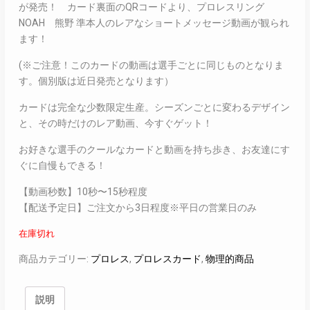
が発売！ カード裏面のQRコードより、プロレスリング
NOAH 熊野 準本人のレアなショートメッセージ動画が観られ
ます！
(※ご注意！このカードの動画は選手ごとに同じものとなりま
す。個別版は近日発売となります）
カードは完全な少数限定生産。シーズンごとに変わるデザイン
と、その時だけのレア動画、今すぐゲット！
お好きな選手のクールなカードと動画を持ち歩き、お友達にす
ぐに自慢もできる！
【動画秒数】10秒〜15秒程度
【配送予定日】ご注文から3日程度※平日の営業日のみ
在庫切れ
商品カテゴリー:
プロレス
,
プロレスカード
,
物理的商品
説明