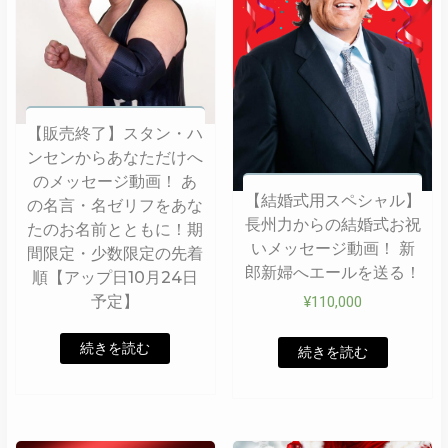
【販売終了】スタン・ハ
ンセンからあなただけへ
のメッセージ動画！ あ
【結婚式用スペシャル】
の名言・名ゼリフをあな
長州力からの結婚式お祝
たのお名前とともに！期
いメッセージ動画！ 新
間限定・少数限定の先着
郎新婦へエールを送る！
順【アップ日10月24日
予定】
¥
110,000
続きを読む
続きを読む