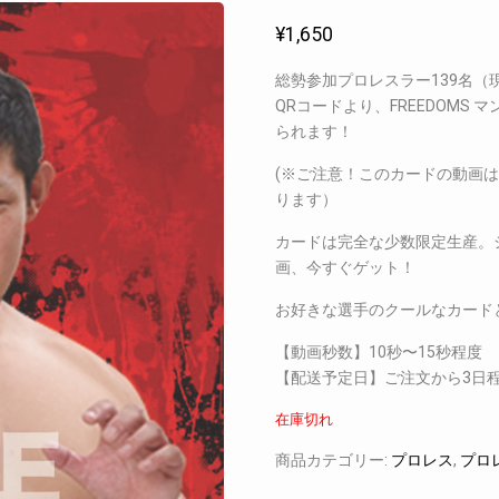
¥
1,650
総勢参加プロレスラー139名
QRコードより、FREEDOM
られます！
(※ご注意！このカードの動画
ります）
カードは完全な少数限定生産。
画、今すぐゲット！
お好きな選手のクールなカード
【動画秒数】10秒〜15秒程度
【配送予定日】ご注文から3日
在庫切れ
商品カテゴリー:
プロレス
,
プロ