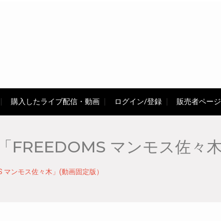
購入したライブ配信・動画
ログイン/登録
販売者ページ
「FREEDOMS マンモス佐々
OMS マンモス佐々木」(動画固定版）