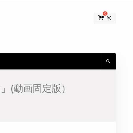
0
¥
0
木」(動画固定版）