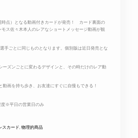
（現時点）となる動画付きカードが発売！ カード裏面の
S マンモス佐々木本人のレアなショートメッセージ動画が観
は選手ごとに同じものとなります。個別版は近日発売とな
シーズンごとに変わるデザインと、その時だけのレア動
と動画を持ち歩き、お友達にすぐに自慢もできる！
程度※平日の営業日のみ
レスカード
,
物理的商品