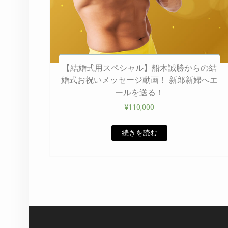
【結婚式用スペシャル】船木誠勝からの結
婚式お祝いメッセージ動画！ 新郎新婦へエ
ールを送る！
¥
110,000
続きを読む