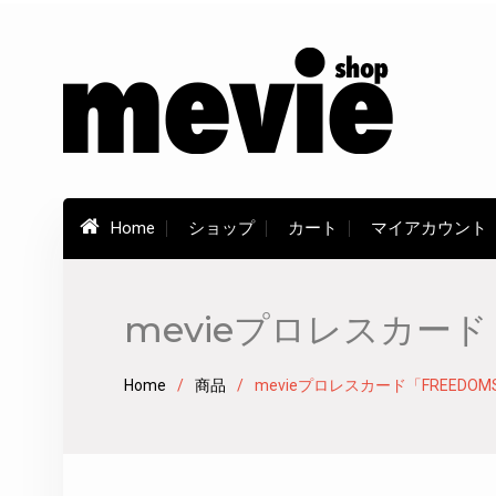
Skip
to
content
Home
ショップ
カート
マイアカウント
mevieプロレスカード
Home
商品
mevieプロレスカード「FREED