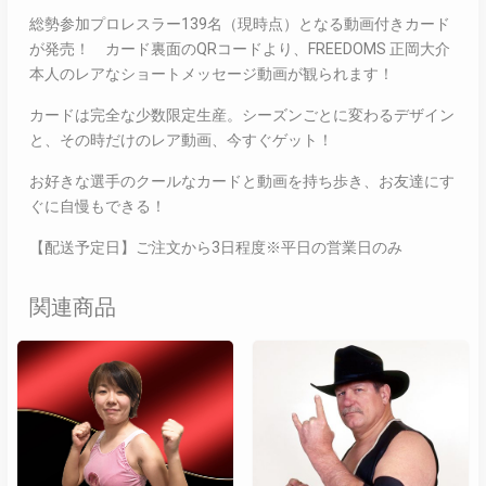
総勢参加プロレスラー139名（現時点）となる動画付きカード
が発売！ カード裏面のQRコードより、FREEDOMS 正岡大介
本人のレアなショートメッセージ動画が観られます！
カードは完全な少数限定生産。シーズンごとに変わるデザイン
と、その時だけのレア動画、今すぐゲット！
お好きな選手のクールなカードと動画を持ち歩き、お友達にす
ぐに自慢もできる！
【配送予定日】ご注文から3日程度※平日の営業日のみ
関連商品