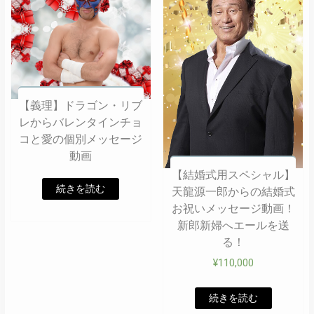
【義理】ドラゴン・リブ
レからバレンタインチョ
コと愛の個別メッセージ
動画
【結婚式用スペシャル】
続きを読む
天龍源一郎からの結婚式
お祝いメッセージ動画！
新郎新婦へエールを送
る！
¥
110,000
続きを読む