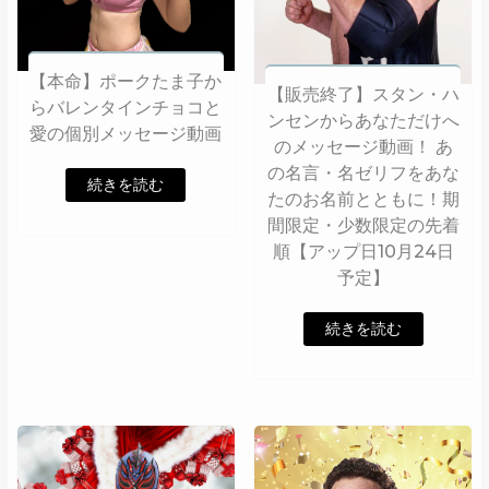
【本命】ポークたま子か
【販売終了】スタン・ハ
らバレンタインチョコと
ンセンからあなただけへ
愛の個別メッセージ動画
のメッセージ動画！ あ
の名言・名ゼリフをあな
続きを読む
たのお名前とともに！期
間限定・少数限定の先着
順【アップ日10月24日
予定】
続きを読む