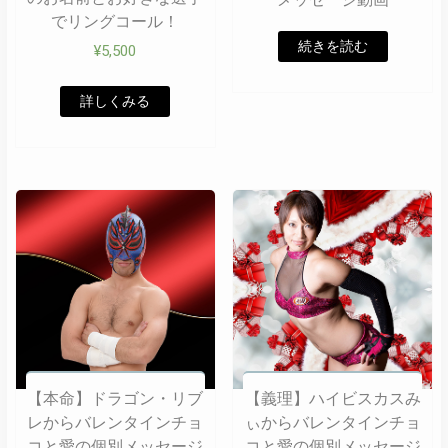
でリングコール！
続きを読む
¥
5,500
詳しくみる
【本命】ドラゴン・リブ
【義理】ハイビスカスみ
レからバレンタインチョ
ぃからバレンタインチョ
コと愛の個別メッセージ
コと愛の個別メッセージ