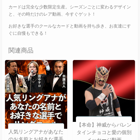
カードは完全な少数限定生産。シーズンごとに変わるデザイン
と、その時だけのレア動画、今すぐゲット！
お好きな選手のクールなカードと動画を持ち歩き、お友達にす
ぐに自慢もできる！
関連商品
【本命】神威からバレン
人気リングアナがあなた
タインチョコと愛の個別
のお名前とお好きな選手
メッセージ動画