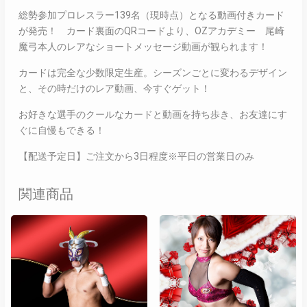
総勢参加プロレスラー139名（現時点）となる動画付きカード
が発売！ カード裏面のQRコードより、OZアカデミー 尾崎
魔弓本人のレアなショートメッセージ動画が観られます！
カードは完全な少数限定生産。シーズンごとに変わるデザイン
と、その時だけのレア動画、今すぐゲット！
お好きな選手のクールなカードと動画を持ち歩き、お友達にす
ぐに自慢もできる！
【配送予定日】ご注文から3日程度※平日の営業日のみ
関連商品