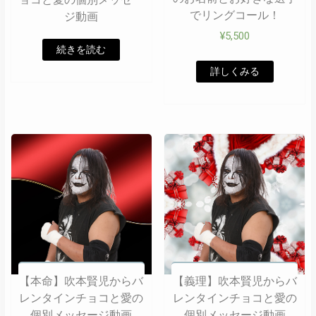
でリングコール！
ジ動画
¥
5,500
続きを読む
詳しくみる
【本命】吹本賢児からバ
【義理】吹本賢児からバ
レンタインチョコと愛の
レンタインチョコと愛の
個別メッセージ動画
個別メッセージ動画