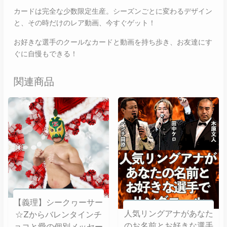
カードは完全な少数限定生産。シーズンごとに変わるデザイン
と、その時だけのレア動画、今すぐゲット！
お好きな選手のクールなカードと動画を持ち歩き、お友達にす
ぐに自慢もできる！
関連商品
【義理】シークヮーサー
人気リングアナがあなた
☆Zからバレンタインチ
のお名前とお好きな選手
ョコと愛の個別メッセー