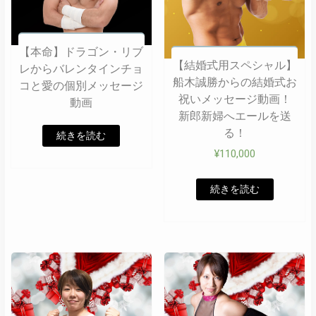
【本命】ドラゴン・リブ
【結婚式用スペシャル】
レからバレンタインチョ
船木誠勝からの結婚式お
コと愛の個別メッセージ
祝いメッセージ動画！
動画
新郎新婦へエールを送
る！
続きを読む
¥
110,000
続きを読む