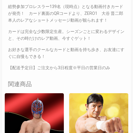
総勢参加プロレスラー139名（現時点）となる動画付きカード
が発売！ カード裏面のQRコードより、ZERO1 大谷 晋二郎
本人のレアなショートメッセージ動画が観られます！
カードは完全な少数限定生産。シーズンごとに変わるデザイン
と、その時だけのレア動画、今すぐゲット！
お好きな選手のクールなカードと動画を持ち歩き、お友達にす
ぐに自慢もできる！
【配送予定日】ご注文から3日程度※平日の営業日のみ
関連商品