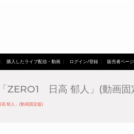
購入したライブ配信・動画
ログイン/登録
販売者ページ
「ZERO1 日高 郁人」(動画固
日高 郁人」(動画固定版)