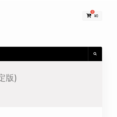
0
¥
0
定版)