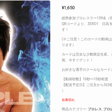
¥
1,650
総勢参加プロレスラー139名
QRコードより、ZERO1 日
す！
(※ご注意！このカードの動画
ります）
カードは完全な少数限定生産。
画、今すぐゲット！
お好きな選手のクールなカード
【動画秒数】10秒〜15秒程度
【配送予定日】ご注文から3日
）
在庫切れ
商品カテゴリー:
プロレス
,
プロ