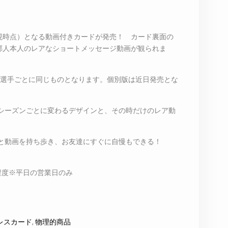
（現時点）となる動画付きカードが発売！ カード裏面の
高 郁人本人のレアなショートメッセージ動画が観られま
は選手ごとに同じものとなります。個別版は近日発売とな
シーズンごとに変わるデザインと、その時だけのレア動
と動画を持ち歩き、お友達にすぐに自慢もできる！
程度※平日の営業日のみ
レスカード
,
物理的商品