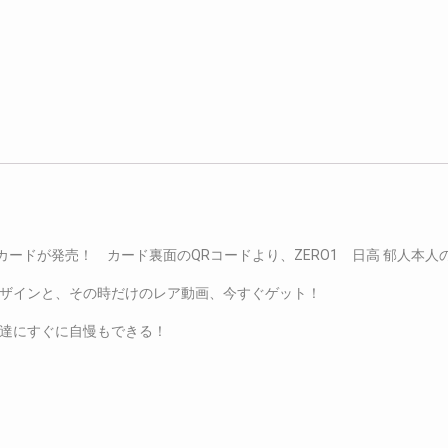
カードが発売！ カード裏面のQRコードより、ZERO1 日高 郁人本
ザインと、その時だけのレア動画、今すぐゲット！
達にすぐに自慢もできる！