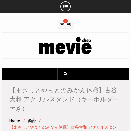
Skip
0
to
¥
0
content
【まさしとやまとのみかん休職】古谷
大和 アクリルスタンド（キーホルダー
付き）
Home
商品
【まさしとやまとのみかん休職】古谷大和 アクリルスタン