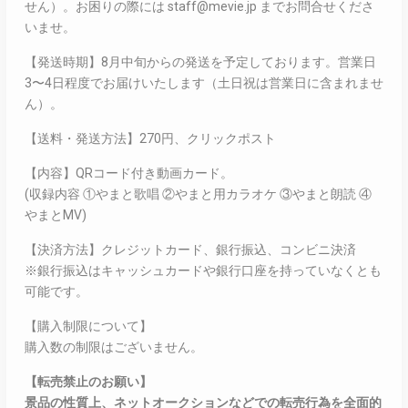
せん）。お困りの際には staff@mevie.jp までお問合せくださ
いませ。
【発送時期】8月中旬からの発送を予定しております。営業日
3〜4日程度でお届けいたします（土日祝は営業日に含まれませ
ん）。
【送料・発送方法】270円、クリックポスト
【内容】QRコード付き動画カード。
(収録内容 ①やまと歌唱 ②やまと用カラオケ ③やまと朗読 ④
やまとMV)
【決済方法】クレジットカード、銀行振込、コンビニ決済
※銀行振込はキャッシュカードや銀行口座を持っていなくとも
可能です。
【購入制限について】
購入数の制限はございません。
【転売禁止のお願い】
景品の性質上、ネットオークションなどでの転売行為を全面的