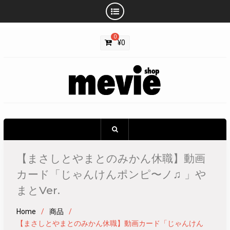
Skip
0
to
¥
0
content
【まさしとやまとのみかん休職】動画
カード「じゃんけんポンピ〜ノ♫ 」や
まとVer.
Home
商品
【まさしとやまとのみかん休職】動画カード「じゃんけん