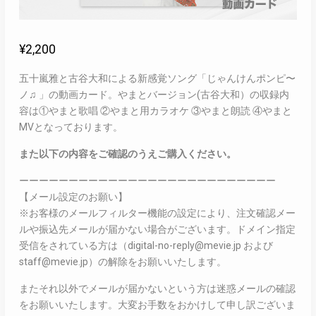
¥
2,200
五十嵐雅と古谷大和による新感覚ソング「じゃんけんポンピ〜
ノ♫ 」の動画カード。やまとバージョン(古谷大和）の収録内
容は①やまと歌唱 ②やまと用カラオケ ③やまと朗読 ④やまと
MVとなっております。
また以下の内容をご確認のうえご購入ください。
ーーーーーーーーーーーーーーーーーーーーーーーーーー
【メール設定のお願い】
※お客様のメールフィルター機能の設定により、注文確認メー
ルや振込先メールが届かない場合がございます。ドメイン指定
受信をされている方は（digital-no-reply@mevie.jp および
staff@mevie.jp）の解除をお願いいたします。
またそれ以外でメールが届かないという方は迷惑メールの確認
をお願いいたします。大変お手数をおかけして申し訳ございま