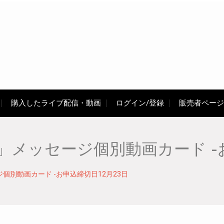
購入したライブ配信・動画
ログイン/登録
販売者ページ
メッセージ個別動画カード -お
別動画カード -お申込締切日12月23日