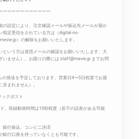
ーーーーーーーーーーーー
能の設定により、注文確認メールや振込先メールが届か
受信をされている方は（digital-no-
taff@mevie.jp）の解除をお願いいたします。
いという方は迷惑メールの確認をお願いいたします。大
せん）。お困りの際には staff@mevie.jp までお問
からの発送を予定しております。営業日4〜5日程度でお届
に含まれません）。
リックポスト
ード。収録動画時間は10秒程度（若干の誤差がある可能
、銀行振込、コンビニ決済
や銀行口座を持っていなくとも可能です。