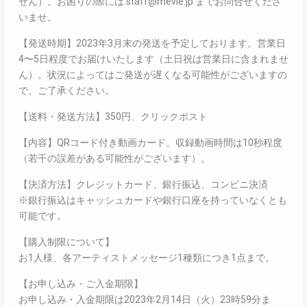
せん）。お困りの際には staff@mevie.jp までお問合せくださ
いませ。
【発送時期】2023年3月末の発送を予定しております。営業日
4〜5日程度でお届けいたします（土日祝は営業日に含まれませ
ん）。状況によってはご発送が遅くなる可能性がございますの
で、ご了承ください。
【送料・発送方法】350円、クリックポスト
【内容】QRコード付き動画カード。収録動画時間は10秒程度
（若干の誤差がある可能性がございます）。
【決済方法】クレジットカード、銀行振込、コンビニ決済
※銀行振込はキャッシュカードや銀行口座を持っていなくとも
可能です。
【購入制限について】
お1人様、各アーティストメッセージ1種類につき1点まで。
【お申し込み・ご入金期限】
お申し込み・入金期限は2023年2月14日（火）23時59分ま