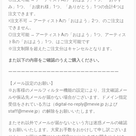
み」1つ、「お疲れ様」1つ、「ありがとう」1つの合計4つは
注文できます。
☓注文不可 → アーティストAの「おはよう」2つ、のご注文は
できません。
◎注文可能 → アーティストAの「おはよう」1つ、アーティス
トBの「おはよう」1つ、はご注文可能です
※注文制限を超えたご注文分はキャンセルとなります。
また以下の内容をご確認のうえご購入ください。
ーーーーーーーーーーーーーーーーーーーーーーーーーー
【メール設定のお願い】
※お客様のメールフィルター機能の設定により、注文確認メー
ルや振込先メールが届かない場合がございます。ドメイン指定
受信をされている方は（digital-no-reply@mevie.jp および
staff@mevie.jp）の解除をお願いいたします。
またそれ以外でメールが届かないという方は迷惑メールの確認
をお願いいたします。大変お手数をおかけして申し訳ございま