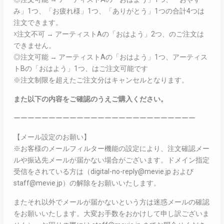
み」1つ、「お疲れ様」1つ、「ありがとう」1つの合計4つは
注文できます。
☓注文不可 → アーティストAの「おはよう」2つ、のご注文は
できません。
◎注文可能 → アーティストAの「おはよう」1つ、アーティス
トBの「おはよう」1つ、はご注文可能です
※注文制限を超えたご注文分はキャンセルとなります。
また以下の内容をご確認のうえご購入ください。
ーーーーーーーーーーーーーーーーーーーーーーーーーー
【メール設定のお願い】
※お客様のメールフィルター機能の設定により、注文確認メー
ルや振込先メールが届かない場合がございます。ドメイン指定
受信をされている方は（digital-no-reply@mevie.jp および
staff@mevie.jp）の解除をお願いいたします。
またそれ以外でメールが届かないという方は迷惑メールの確認
をお願いいたします。大変お手数をおかけして申し訳ございま