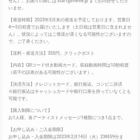
せん）。お困りの際には staff@mevie.jp までお問合せくださ
いませ。
【発送時期】2023年3月末の発送を予定しております。営業日
4〜5日程度でお届けいたします（土日祝は営業日に含まれませ
ん）。状況によってはご発送が遅くなる可能性がございますの
で、ご了承ください。
【送料・発送方法】350円、クリックポスト
【内容】QRコード付き動画カード。収録動画時間は10秒程度
（若干の誤差がある可能性がございます）。
【決済方法】クレジットカード、銀行振込、コンビニ決済
※銀行振込はキャッシュカードや銀行口座を持っていなくとも
可能です。
【購入制限について】
お1人様、各アーティストメッセージ1種類につき1点まで。
【お申し込み・ご入金期限】
お申し込み・入金期限は2023年2月14日（火）23時59分ま