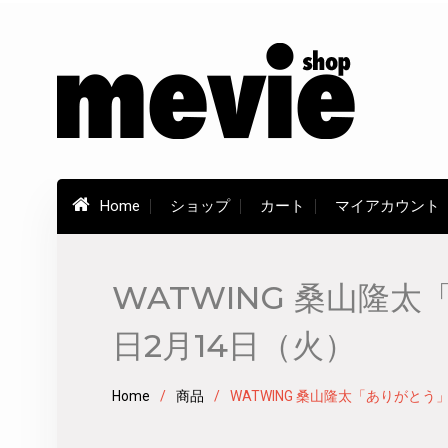
Skip
to
content
Home
ショップ
カート
マイアカウント
WATWING 桑山隆
日2月14日（火）
Home
商品
WATWING 桑山隆太「ありがと