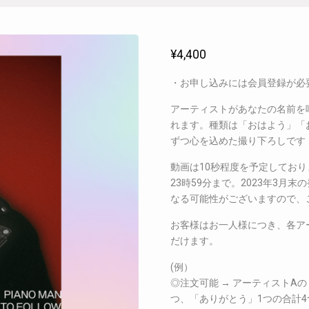
¥
4,400
・お申し込みには会員登録が必
アーティストがあなたの名前を呼
れます。種類は「おはよう」「
ずつ心を込めた撮り下ろしです
動画は10秒程度を予定しており
23時59分まで。2023年3
なる可能性がございますので、
お客様はお一人様につき、各ア
だけます。
(例）
◎注文可能 → アーティストA
つ、「ありがとう」1つの合計