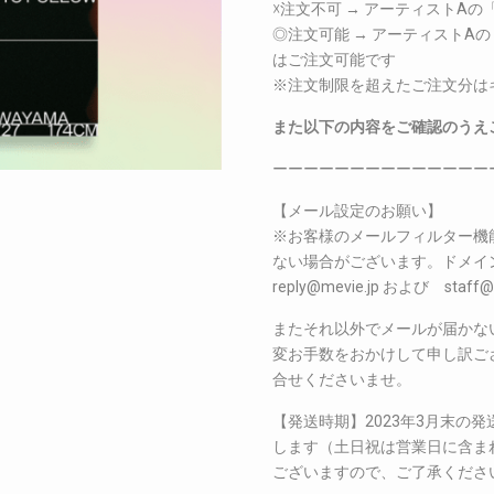
☓注文不可 → アーティストA
◎注文可能 → アーティストA
はご注文可能です
※注文制限を超えたご注文分は
また以下の内容をご確認のうえ
ーーーーーーーーーーーーーー
【メール設定のお願い】
※お客様のメールフィルター機
ない場合がございます。ドメイン指定
reply@mevie.jp および s
またそれ以外でメールが届かな
変お手数をおかけして申し訳ございま
合せくださいませ。
【発送時期】2023年3月末の
します（土日祝は営業日に含ま
ございますので、ご了承くださ