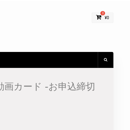
0
¥
0
動画カード -お申込締切