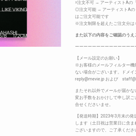
☓注文不可 → アーティストA
◎注文可能 → アーティストA
はご注文可能です
※注文制限を超えたご注文分は
また以下の内容をご確認のうえ
ーーーーーーーーーーーーーー
【メール設定のお願い】
※お客様のメールフィルター機
ない場合がございます。ドメイン指定
reply@mevie.jp および s
またそれ以外でメールが届かな
変お手数をおかけして申し訳ございま
合せくださいませ。
【発送時期】2023年3月末の
します（土日祝は営業日に含ま
ございますので、ご了承くださ