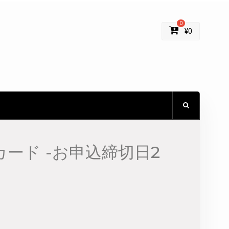
0
¥
0
ード -お申込締切日2