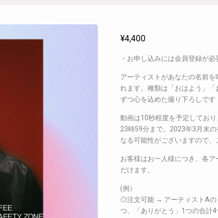
¥
4,400
・お申し込みには会員登録が必
アーティストがあなたの名前を呼
れます。種類は「おはよう」「
ずつ心を込めた撮り下ろしです
動画は10秒程度を予定しており
23時59分まで。2023年3
なる可能性がございますので、
お客様はお一人様につき、各ア
だけます。
(例）
◎注文可能 → アーティストA
つ、「ありがとう」1つの合計