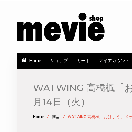
Skip
to
content
Home
ショップ
カート
マイアカウント
WATWING 高橋楓
月14日（火）
Home
商品
WATWING 高橋楓「おはよう」