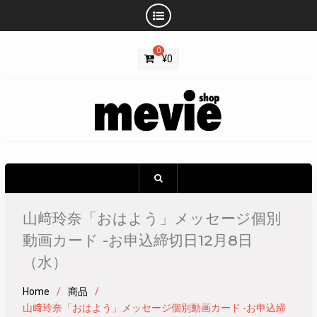
Skip
0
to
¥
0
content
山﨑玲奈「おはよう」メッセージ個別
動画カード -お申込締切日12月8日
（水）
Home
商品
山﨑玲奈「おはよう」メッセージ個別動画カード -お申込締