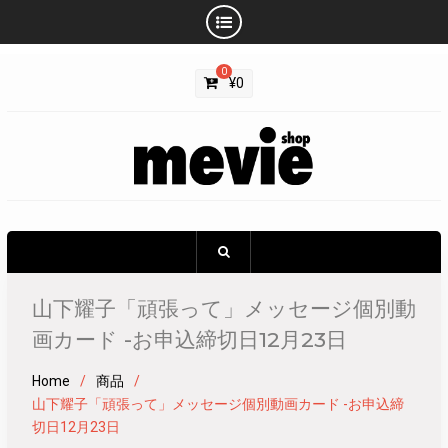
Skip
0
to
¥
0
content
山下耀子「頑張って」メッセージ個別動
画カード -お申込締切日12月23日
Home
商品
山下耀子「頑張って」メッセージ個別動画カード -お申込締
切日12月23日