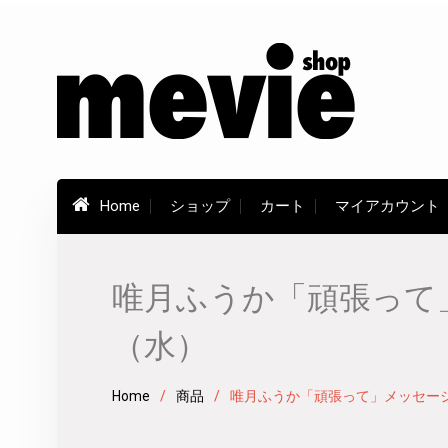
Skip
to
content
Home
ショップ
カート
マイアカウント
唯月ふうか「頑張って」
（水）
Home
商品
唯月ふうか「頑張って」メッセージ