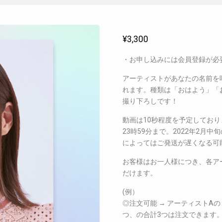
¥
3,300
・お申し込みには会員登録が必
アーティストがあなたの名前を
れます。種類は「おはよう」「
撮り下ろしです！
動画は10秒程度を予定しており
23時59分まで。2022年2
によってはご発送が遅くなる可
お客様はお一人様につき、各ア
だけます。
(例）
◎注文可能 → アーティストA
つ、の合計3つは注文できます